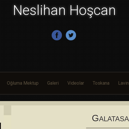
Neslihan Hoşcan
Oğluma Mektup
Galeri
Videolar
Toskana
Lavin
G
ALATAS