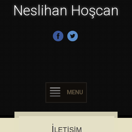
Neslihan Hoşcan
MENU
Skip to content
İ
LETIŞIM