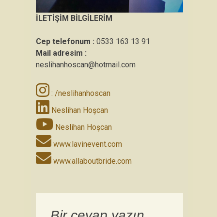
İLETİŞİM BİLGİLERİM
Cep telefonum :
0533 163 13 91
Mail adresim :
neslihanhoscan@hotmail.com
: /neslihanhoscan
Neslihan Hoşcan
Neslihan Hoşcan
www.lavinevent.com
www.allaboutbride.com
Bir cevap yazın